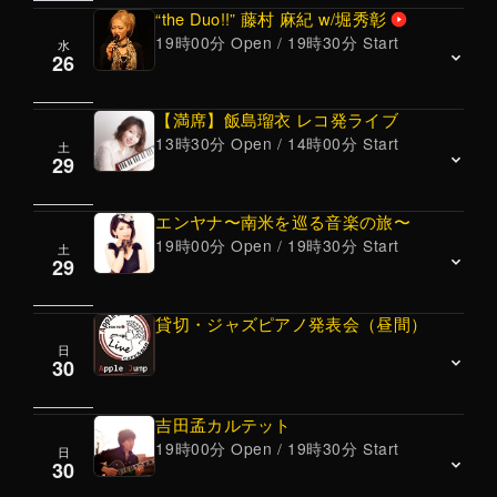
堀秀彰(piano)
“the Duo!!” 藤村 麻紀 w/堀秀彰
好評のプロジェクト。
のようにアンサンブルしていくというトリオ。
19時00分 Open / 19時30分 Start
安東昇(bass)
水
￥3000
ナチュラルで透明感ある歌声は、ジャズ・クラ
JAZZ～ C afe LIVE! ～<Standard /Original>
各々のオリジナル曲と南米系の美しい曲たちを
26
横山和明(drums)
シック・ポストロック・アンビエント等ジャン
織り交ぜて演奏しています。
入山ひとみ(vln) 武藤勇樹(piano) 山本裕之
19時オープン、19時半スタート 60分2ステー
ルの垣根を越えて広く好評を得ている、ボーカ
☆彡3人による、魅惑のコーラスも、メキメキ
(bass) 坂本貴啓(ds)
【満席】飯島瑠衣 レコ発ライブ
ジ、
リスト・土屋絢子と、心地よくスウィングし、
と評判が上がっています！
13時30分 Open / 14時00分 Start
OPEN 19時、LIVE 19時半～
土
JAZZ Vocal
22時終演予定
29
胸に響くジャズ・バイオリン奏者maikoと気鋭
2ステージ（入替なし）、終演予定 22時半頃
注目のサックス奏者・横田寛之のサウンドを、
藤村 麻紀(vocal)、
のバスクラリネット奏者ともにお届けします。
入山自らジャズアレンジした坂本龍一の名曲
ジャズ界の俊英と、アコースティック・ジャズ
エンヤナ〜南米を巡る音楽の旅〜
堀秀彰(piano)
「戦場のメリークリスマス」も注目。
スタイルで表現するユニットがこのゴウダヴ。
19時00分 Open / 19時30分 Start
土
飯島瑠衣(piano) 入船裕次 (bass) 野澤宏信
最新CD『Milvus Migrans Over the Delta』レコー
29
2stアルバム『11 stories』も好評。
(drums) ゲスト：川村健(accordina)
19時オープン、19時半スタート 60分2ステージ
ディングメンバーが集結！
☆彡YouTube⇒ハイライト(下の動画を見るボタ
￥3300 / 学生 ￥2,000
OPEN 13:30 LIVE 14：00～終演予定 16：30
22時終演予定
貸切・ジャズピアノ発表会（昼間）
ンをプッシュ。)
洗足音楽大学ジャズコース卒業。 現在都内を中
歌はもちろんのこと本場で認められたその確実
日
Vocal
JAZZ
30
心に、ジャズやラテンのシーンで精力的に活動
な英語力、発音は「完璧」と評価され、老若男
EMiKO VOiCE (Vo) 柳原由佳(Pf)
中のピアニストによるリーダートリオ＋１。
女、幅広いファン層に支持されている実力派シ
・19時オープン、19時半スタート 、22時終演
吉田孟カルテット
今回は、待望のNew CD『Painting 』レコ発ラ
ンガー。
19時00分 Open / 19時30分 Start
予定
日
￥3500
イブとなります！！
NEW Album『Live at Apple Jump』好評発売
30
￥4000 / 学生 ￥1,800
話題の南米音楽ユニット「エンヤナ」が登
中。