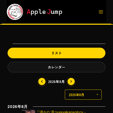
内
容
A
pple
J
ump
を
ス
キ
ッ
プ
イ
リスト
ベ
カレンダー
ン
ト
2026年8月
2026年8月
『清かな音〜sayakanaoto〜』