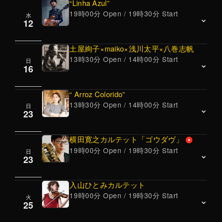
アニスト、西山瞳とのduoライブは貴重なライ
“Linha Azul”
￥3000
ジャンルを超えたライブ活動を精力的に展開し
19時オープン、19時半スタート 60分2ステー
19時00分 Open / 19時30分 Start
ブとなります。
水
JAZZ/ORIGINAL
12
ジ、22時終演予定
てる注目の新鋭。”
<Jazz Vocal>
進藤陽悟(piano)
気鋭のベーシストによる当店初リーダーライ
多方面で活躍するベース奏者小美濃悠太との当
長谷川泰弘(bass)
ブ。ピアノの上長根明子とは10年来のduoライ
土屋絢子×maiko×浅川太平×八巻志帆
店初顔合わせの注目のDUOです。
ブの実績。
13時30分 Open / 14時00分 Start
宇山満隆(drums)
日
Jazz
＜Jazz/classic/original＞
16
オリジナルやスタンダードを中心に、ピアノト
OPEN 19：00
松尾由堂(guitar)
リオでお届けします。
LIVE 19：30～ 終演予定 22：00
成田祐一(piano)
“ Arroz Colorido”
☆彡ご予約で満席となりました。
名手、進藤をリーダーとした、結成29年のトリ
￥3500
13時30分 Open / 14時00分 Start
清水昭好(bass)
日
土屋絢子(vocal)
オが登場。
＜Jazz / piano trio＞
23
OPEN 19:00 LIVE 19：30～ 終演予定 22:00
maiko(violin)
昨年10月に6枚目のアルバムを好評発売中！
ギタリストとしてのみならず作曲家としても高
浅川太平(piano)
横田寛之カルテット「ゴウダヴ」
￥3300
い評価を得る松尾由堂が、気鋭のミュージシャ
19時00分 Open / 19時30分 Start
八巻志帆(（Bass Clarinet）)
日
Vocal ～ Cafe LIVE!! ～
ンを揃えたトリオ”Linha Azul”が登場。注目のラ
23
13時半オープン、14時スタート 60分2ステー
イブです。
黒沢綾(vocal, voice)
ジ、16時半終演予定
沼部ヒロ子(piano)
入山ひとみカルテット
￥3500
☆彡『Bill Evans songbook』
19時00分 Open / 19時30分 Start
米田雄一(guitar)
火
￥3500
JAZZ
25
Bill Evansの様々な作曲作品を、浅川太平による
OPEN 13:30 LIVE 14：00 終演予定 16:30
横田寛之(sax)
オリジナルアレンジでお届けする、
それぞれが趣くまま作品を持ち寄り、音楽工房