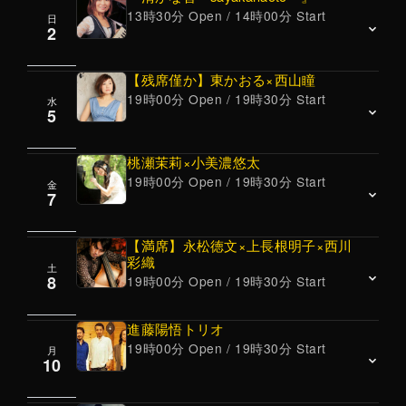
13時30分 Open / 14時00分 Start
日
2
【残席僅か】東かおる×西山瞳
19時00分 Open / 19時30分 Start
水
JAZZ<Standard /Original>
5
岸淑香(p) 鈴木直人(g)
13時半オープン、14時スタート 16時半終演予
桃瀬茉莉×小美濃悠太
19時00分 Open / 19時30分 Start
定
金
東かおる(vocal) 西山瞳(piano)
7
【岸淑香Trio】などリーダーユニットほか、ジ
19時オープン
ャンルの垣根を超えたフィールドで活動するピ
19時半スタート 60分2ステージ、22時終演予定
【満席】永松徳文×上長根明子×西川
アニストと、実力派のジャズギタリストのDUO
彩織
※1部、2部との入れ替えはありません。
土
桃瀬茉莉(pf) 小美濃悠太(bass)
ライブ。
8
19時00分 Open / 19時30分 Start
———————————————————
OPEN19時 LIVE 19時半～ 60分2ステージ。
・関西在住で、現在は日本とアメリカで活動中
——————————————————–
進藤陽悟トリオ
のジャズ・ボーカリストが久しぶりに当店に登
19時00分 Open / 19時30分 Start
月
“桃瀬茉莉は、桐朋学園入学後,クラシック以外
永松徳文 (bass)
場。
10
上長根明子 (piano)
のジャンルに目覚め、ジャズピアニスト井手忠
過去、2枚のアルバムを共作しているジャズピ
西川彩織 (drums)
裕氏に師事。 現在、作曲家、ピアニストとして