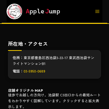
内
容
A
pple
J
ump
を
ス
キ
ッ
プ
所在地・アクセス
住所：
東京都豊島区西池袋3-33-17 東武西池袋サン
ライトマンションB1
電話：
03-5950-0689
店舗オリジナル MAP
徒歩でお越しの方向け。池袋駅 C3出口からの最短ルート
をわかりやすく図解しています。クリックすると拡大表
示します。