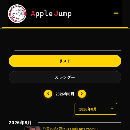
内
容
A
pple
J
ump
を
ス
キ
ッ
プ
イ
リスト
ベ
カレンダー
ン
ト
2026年8月
2026年8月
『清かな音〜sayakanaoto〜』