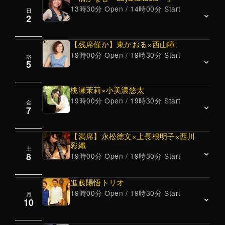
13時30分 Open / 14時00分 Start
日
2
【残席僅か】東かおる×西山瞳
19時00分 Open / 19時30分 Start
水
JAZZ<Standard /Original>
5
岸淑香(p) 鈴木直人(g)
13時半オープン、14時スタート 16時半終演予
桃瀬茉莉×小美濃悠太
19時00分 Open / 19時30分 Start
定
金
東かおる(vocal) 西山瞳(piano)
7
【岸淑香Trio】などリーダーユニットほか、ジ
19時オープン
ャンルの垣根を超えたフィールドで活動するピ
19時半スタート 60分2ステージ、22時終演予定
【満席】永松徳文×上長根明子×西川
アニストと、実力派のジャズギタリストのDUO
彩織
※1部、2部との入れ替えはありません。
土
桃瀬茉莉(pf) 小美濃悠太(bass)
ライブ。
8
19時00分 Open / 19時30分 Start
———————————————————
OPEN19時 LIVE 19時半～ 60分2ステージ。
・関西在住で、現在は日本とアメリカで活動中
——————————————————–
進藤陽悟トリオ
のジャズ・ボーカリストが久しぶりに当店に登
19時00分 Open / 19時30分 Start
月
“桃瀬茉莉は、桐朋学園入学後,クラシック以外
永松徳文 (bass)
場。
10
上長根明子 (piano)
のジャンルに目覚め、ジャズピアニスト井手忠
過去、2枚のアルバムを共作しているジャズピ
西川彩織 (drums)
裕氏に師事。 現在、作曲家、ピアニストとして