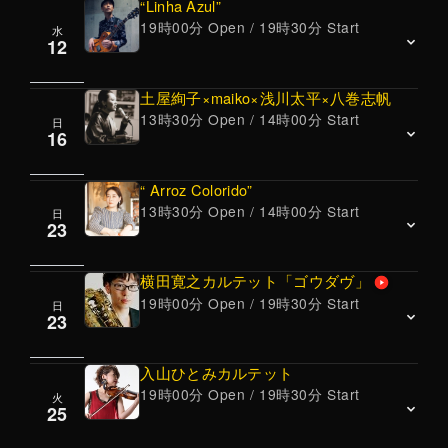
アニスト、西山瞳とのduoライブは貴重なライ
“Linha Azul”
￥3000
ジャンルを超えたライブ活動を精力的に展開し
19時オープン、19時半スタート 60分2ステー
19時00分 Open / 19時30分 Start
ブとなります。
水
JAZZ/ORIGINAL
12
ジ、22時終演予定
てる注目の新鋭。”
<Jazz Vocal>
進藤陽悟(piano)
気鋭のベーシストによる当店初リーダーライ
多方面で活躍するベース奏者小美濃悠太との当
長谷川泰弘(bass)
ブ。ピアノの上長根明子とは10年来のduoライ
土屋絢子×maiko×浅川太平×八巻志帆
店初顔合わせの注目のDUOです。
ブの実績。
13時30分 Open / 14時00分 Start
宇山満隆(drums)
日
Jazz
＜Jazz/classic/original＞
16
オリジナルやスタンダードを中心に、ピアノト
OPEN 19：00
松尾由堂(guitar)
リオでお届けします。
LIVE 19：30～ 終演予定 22：00
成田祐一(piano)
“ Arroz Colorido”
☆彡ご予約で満席となりました。
名手、進藤をリーダーとした、結成29年のトリ
￥3500
13時30分 Open / 14時00分 Start
清水昭好(bass)
日
土屋絢子(vocal)
オが登場。
＜Jazz / piano trio＞
23
OPEN 19:00 LIVE 19：30～ 終演予定 22:00
maiko(violin)
昨年10月に6枚目のアルバムを好評発売中！
ギタリストとしてのみならず作曲家としても高
浅川太平(piano)
横田寛之カルテット「ゴウダヴ」
￥3300
い評価を得る松尾由堂が、気鋭のミュージシャ
19時00分 Open / 19時30分 Start
八巻志帆(（Bass Clarinet）)
日
Vocal ～ Cafe LIVE!! ～
ンを揃えたトリオ”Linha Azul”が登場。注目のラ
23
13時半オープン、14時スタート 60分2ステー
イブです。
黒沢綾(vocal, voice)
ジ、16時半終演予定
沼部ヒロ子(piano)
入山ひとみカルテット
￥3500
☆彡『Bill Evans songbook』
19時00分 Open / 19時30分 Start
米田雄一(guitar)
火
￥3500
JAZZ
25
Bill Evansの様々な作曲作品を、浅川太平による
OPEN 13:30 LIVE 14：00 終演予定 16:30
横田寛之(sax)
オリジナルアレンジでお届けする、
それぞれが趣くまま作品を持ち寄り、音楽工房