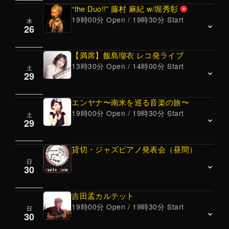
堀秀彰(piano)
“the Duo!!” 藤村 麻紀 w/堀秀彰
好評のプロジェクト。
のようにアンサンブルしていくというトリオ。
19時00分 Open / 19時30分 Start
安東昇(bass)
水
￥3000
ナチュラルで透明感ある歌声は、ジャズ・クラ
JAZZ～ C afe LIVE! ～<Standard /Original>
各々のオリジナル曲と南米系の美しい曲たちを
26
横山和明(drums)
シック・ポストロック・アンビエント等ジャン
織り交ぜて演奏しています。
入山ひとみ(vln) 武藤勇樹(piano) 山本裕之
19時オープン、19時半スタート 60分2ステー
ルの垣根を越えて広く好評を得ている、ボーカ
☆彡3人による、魅惑のコーラスも、メキメキ
(bass) 坂本貴啓(ds)
【満席】飯島瑠衣 レコ発ライブ
ジ、
リスト・土屋絢子と、心地よくスウィングし、
と評判が上がっています！
13時30分 Open / 14時00分 Start
OPEN 19時、LIVE 19時半～
土
JAZZ Vocal
22時終演予定
29
胸に響くジャズ・バイオリン奏者maikoと気鋭
2ステージ（入替なし）、終演予定 22時半頃
注目のサックス奏者・横田寛之のサウンドを、
藤村 麻紀(vocal)、
のバスクラリネット奏者ともにお届けします。
入山自らジャズアレンジした坂本龍一の名曲
ジャズ界の俊英と、アコースティック・ジャズ
エンヤナ〜南米を巡る音楽の旅〜
堀秀彰(piano)
「戦場のメリークリスマス」も注目。
スタイルで表現するユニットがこのゴウダヴ。
19時00分 Open / 19時30分 Start
土
飯島瑠衣(piano) 入船裕次 (bass) 野澤宏信
最新CD『Milvus Migrans Over the Delta』レコー
29
2stアルバム『11 stories』も好評。
(drums) ゲスト：川村健(accordina)
19時オープン、19時半スタート 60分2ステージ
ディングメンバーが集結！
☆彡YouTube⇒ハイライト(下の動画を見るボタ
￥3300 / 学生 ￥2,000
OPEN 13:30 LIVE 14：00～終演予定 16：30
22時終演予定
貸切・ジャズピアノ発表会（昼間）
ンをプッシュ。)
洗足音楽大学ジャズコース卒業。 現在都内を中
歌はもちろんのこと本場で認められたその確実
日
Vocal
JAZZ
30
心に、ジャズやラテンのシーンで精力的に活動
な英語力、発音は「完璧」と評価され、老若男
EMiKO VOiCE (Vo) 柳原由佳(Pf)
中のピアニストによるリーダートリオ＋１。
女、幅広いファン層に支持されている実力派シ
・19時オープン、19時半スタート 、22時終演
吉田孟カルテット
今回は、待望のNew CD『Painting 』レコ発ラ
ンガー。
19時00分 Open / 19時30分 Start
予定
日
￥3500
イブとなります！！
NEW Album『Live at Apple Jump』好評発売
30
￥4000 / 学生 ￥1,800
話題の南米音楽ユニット「エンヤナ」が登
中。