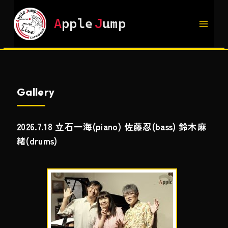
内
容
A
pple
J
ump
を
ス
キ
ッ
プ
Gallery
2026.7.18 立石一海(piano) 佐藤忍(bass) 鈴木麻
緒(drums)